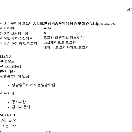
메
생방송투데이 오늘방송맛집
생방송투데이 방송 맛집
All rights reserved.
이용약관
개인정보처리방침
로그인
회원가입
정보찾기
이메일 무단수집거부
소셜계정으로 로그인
책임의 한계와 법적고지
네이버
로그인
카카오
로그인
MENU
홈으로
스크랩(찜)
1:1 문의
생방송투데이 맛집
생방송투데이 오늘방송맛집
이용안내
공지사항
관리자 문의
SEARCH