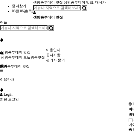
생방송투데이 맛집
생방송투데이 맛집, 대식가
즐겨찾기
08월 06일(목)
생방송투데이 맛집
어플
이용안내
생방송투데이 맛집
공지사항
생방송투데이 오늘방송맛집
관리자 문의
생방송투데이 맛집
이용안내
Login
회원 로그인
H
아
비
네