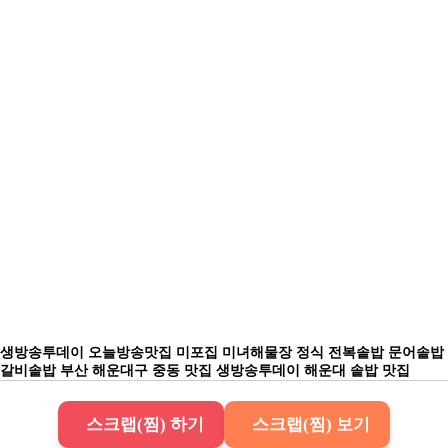
생방송투데이 오늘방송맛집 미포집 미녀해물장 정식 전복솥밥 문어솥밥
갈비솥밥 부산 해운대구 중동 맛집 생방송투데이 해운대 솥밥 맛집
스크랩(찜) 하기
스크랩(찜) 보기